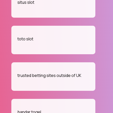
situs slot
toto slot
trusted betting sites outside of UK
bandar togel