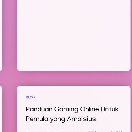
BLOG
Panduan Gaming Online Untuk
Pemula yang Ambisius