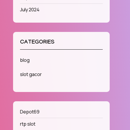
July 2024
CATEGORIES
blog
slot gacor
Depot69
rtp slot