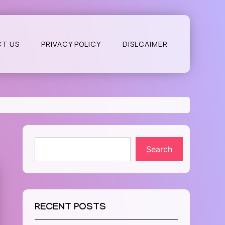
T US
PRIVACY POLICY
DISLCAIMER
Search
RECENT POSTS