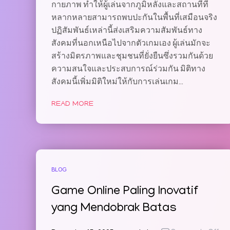
กายภาพ ทำให้ผู้เล่นจากภูมิหลังและสถานที่ที่
หลากหลายสามารถพบปะกันในพื้นที่เสมือนจริง
ปฏิสัมพันธ์เหล่านี้ส่งเสริมความสัมพันธ์ทาง
สังคมที่นอกเหนือไปจากตัวเกมเอง ผู้เล่นมักจะ
สร้างมิตรภาพและชุมชนที่ยั่งยืนซึ่งรวมกันด้วย
ความสนใจและประสบการณ์ร่วมกัน มิติทาง
สังคมนี้เพิ่มมิติใหม่ให้กับการเล่นเกม…
READ MORE
BLOG
Game Online Paling Inovatif
yang Mendobrak Batas