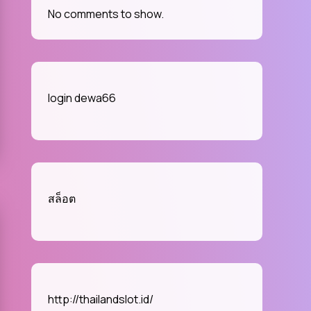
No comments to show.
login dewa66
สล็อต
http://thailandslot.id/