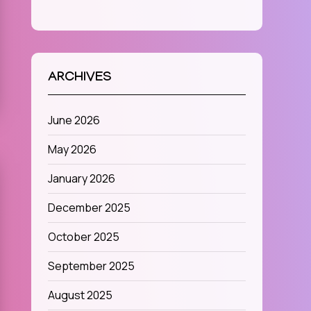
uan
ng
e
la
ARCHIVES
sius
June 2026
May 2026
January 2026
December 2025
October 2025
September 2025
imana
August 2025