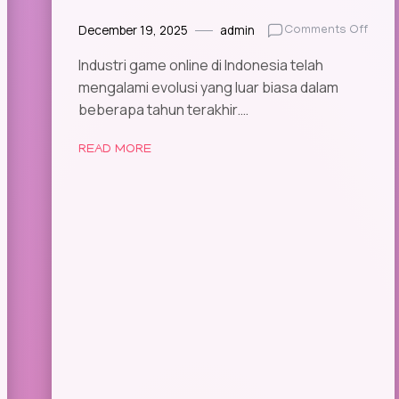
December 19, 2025
admin
on
Comments Off
Popul
Industri game online di Indonesia telah
Gam
mengalami evolusi yang luar biasa dalam
Onlin
วล
di
beberapa tahun terakhir.…
ง
Kala
Maha
READ MORE
ครอง
ะ
วทาง
น
าม
ดภัย
ไลน์